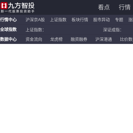
看点
行情
行情中心
沪深京A股
上证指数
板块行情
股市异动
专题
涨
全球指数
上证指数：
深证成指：
数据中心
资金流向
龙虎榜
融资融券
沪深港通
比价数
恒生指数：
国企指数：
纳斯达克ETF：
标普500ETF：