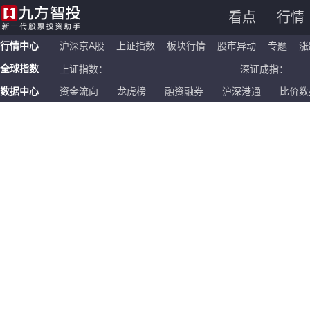
看点
行情
行情中心
沪深京A股
上证指数
板块行情
股市异动
专题
涨
全球指数
上证指数：
深证成指：
数据中心
资金流向
龙虎榜
融资融券
沪深港通
比价数
恒生指数：
国企指数：
纳斯达克ETF：
标普500ETF：