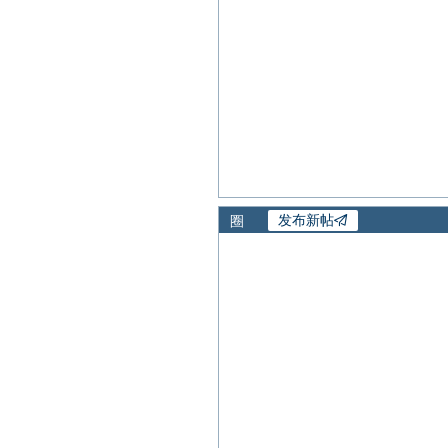
持仓成本
发布新帖
圈
股价(前复权)