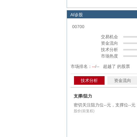
AI诊股
00700
交易机会
资金流向
技术分析
市场热度
市场排名：
--
/-- 超越了
的股票
技术分析
资金流向
支撑/阻力
密切关注阻力位--元，支撑位--元
股价(前复权)