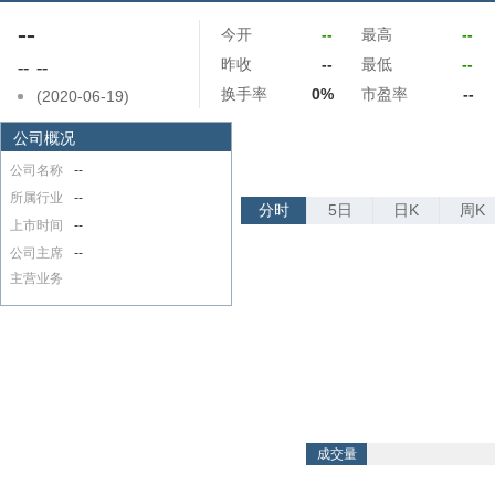
--
今开
--
最高
--
昨收
--
最低
--
--
--
换手率
0%
市盈率
--
(2020-06-19)
公司概况
公司名称
--
所属行业
--
分时
5日
日K
周K
上市时间
--
公司主席
--
主营业务
成交量